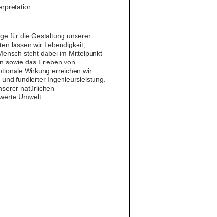
erpretation.
e für die Gestaltung unserer
en lassen wir Lebendigkeit,
nsch steht dabei im Mittelpunkt
en sowie das Erleben von
ionale Wirkung erreichen wir
und fundierter Ingenieursleistung.
nserer natürlichen
swerte Umwelt.